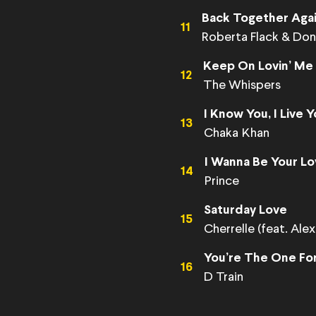
Back Together Aga
11
Roberta Flack & Do
Keep On Lovin’ Me
12
The Whispers
I Know You, I Live 
13
Chaka Khan
I Wanna Be Your Lo
14
Prince
Saturday Love
15
Cherrelle (feat. Ale
You’re The One Fo
16
D Train