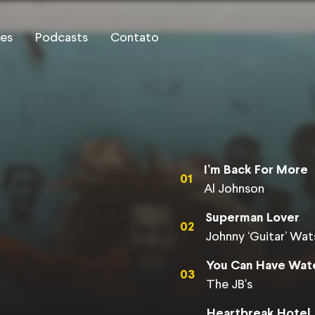
es
Podcasts
Contato
I’m Back For More
01
Al Johnson
Superman Lover
02
Johnny ‘Guitar’ Wa
You Can Have Wate
03
The JB's
Heartbreak Hotel