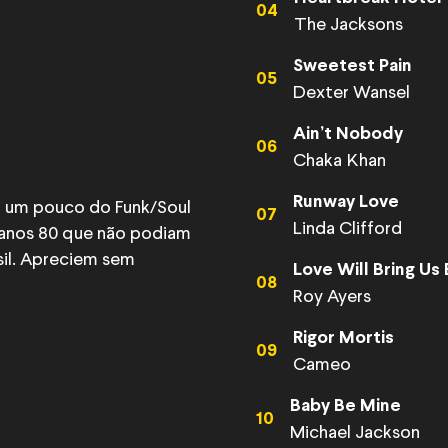
04
The Jacksons
Sweetest Pain
05
Dexter Wansel
Ain’t Nobody
06
Chaka Khan
Runway Love
o um pouco do Funk/Soul
07
Linda Clifford
 anos 80 que não podiam
sil. Apreciem sem
Love Will Bring Us
08
Roy Ayers
Rigor Mortis
09
Cameo
Baby Be Mine
10
Michael Jackson