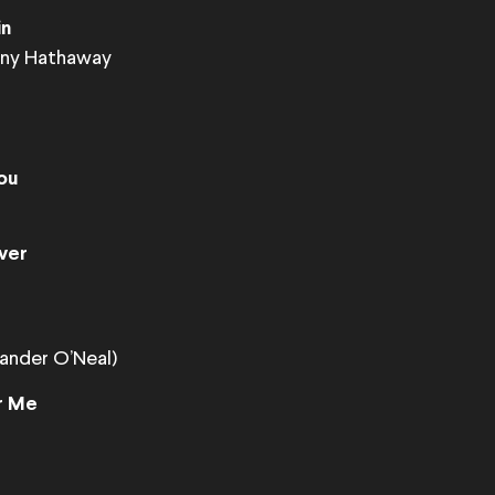
in
nny Hathaway
You
ver
xander O’Neal)
r Me