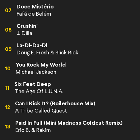
Doce Mistério
07
Fafá de Belém
Crushin’
08
J. Dilla
La-Di-Da-Di
09
Doug E. Fresh & Slick Rick
You Rock My World
10
Michael Jackson
Six Feet Deep
11
The Age Of L.U.N.A.
Can I Kick It? (Boilerhouse Mix)
12
A Tribe Called Quest
Paid In Full (Mini Madness Coldcut Remix)
13
Eric B. & Rakim