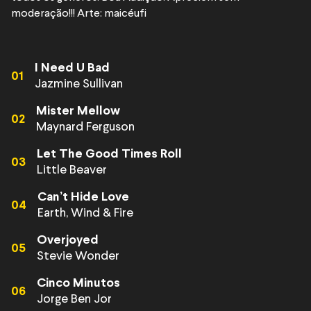
moderação!!! Arte: maicéufi
I Need U Bad
01
Jazmine Sullivan
Mister Mellow
02
Maynard Ferguson
Let The Good Times Roll
03
Little Beaver
Can’t Hide Love
04
Earth, Wind & Fire
Overjoyed
05
Stevie Wonder
Cinco Minutos
06
Jorge Ben Jor